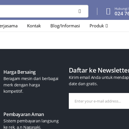
Hubungi 
024 7
erjasama
Kontak
Blog/Informasi
Produk
Daftar ke Newslette
Harga Bersaing
Kirim email Anda untuk mendapa
Beragam mesin dari berbagai
date dan gratis.
merk dengan harga
kompetitif.
Pembayaran Aman
Sistem pembayaran langsung
ke rek. a.n Nagasaki.