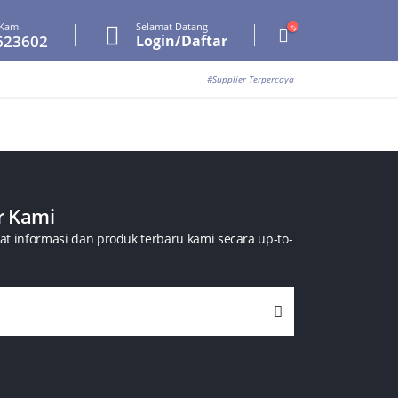
Kami
Selamat Datang
623602
Login/Daftar
#Supplier Terpercaya
r Kami
t informasi dan produk terbaru kami secara up-to-