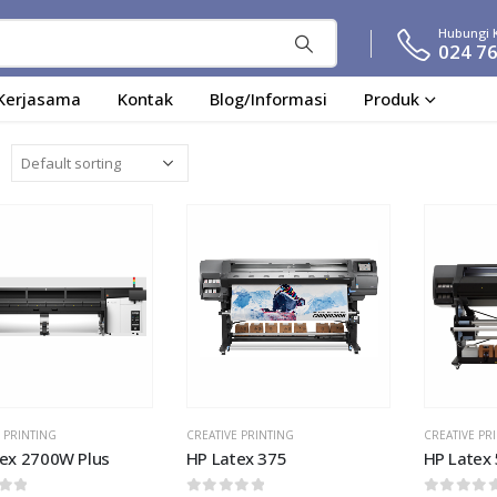
Hubungi 
024 7
Kerjasama
Kontak
Blog/Informasi
Produk
Add to
Add to
wishlist
wishlist
 PRINTING
CREATIVE PRINTING
CREATIVE PR
ex 2700W Plus
HP Latex 375
HP Latex