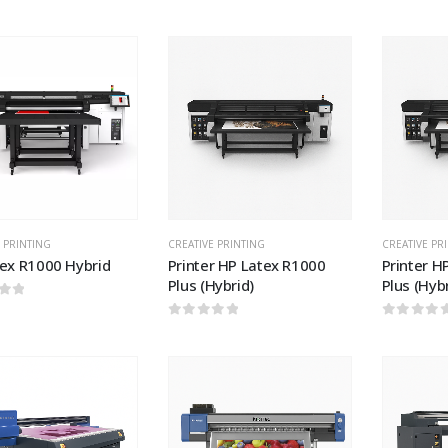
of 5
0
out of 5
0
out of
Add to
Add to
wishlist
wishlist
 PRINTING
CREATIVE PRINTING
CREATIVE PR
ex R1000 Hybrid
Printer HP Latex R1000
Printer H
Plus (Hybrid)
Plus (Hybr
of 5
0
out of 5
0
out of
Add to
Add to