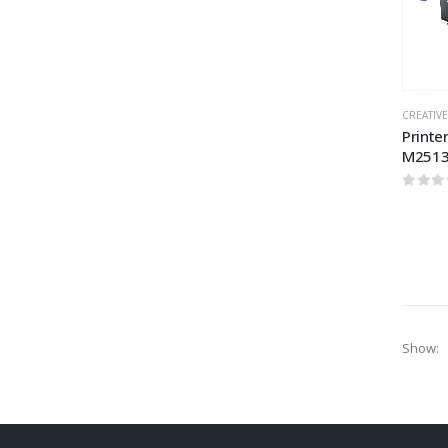
CREATIVE
Printe
M251
0
out 
Show: