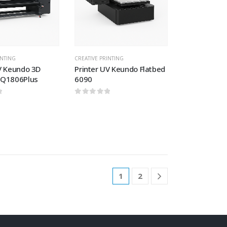
wishlist
wishlist
INTING
CREATIVE PRINTING
V Keundo 3D
Printer UV Keundo Flatbed
SQ1806Plus
6090
 5
0
out of 5
1
2