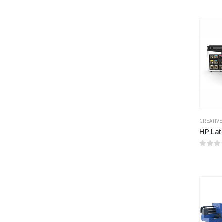
0
out 
CREATIVE
HP Lat
0
out 