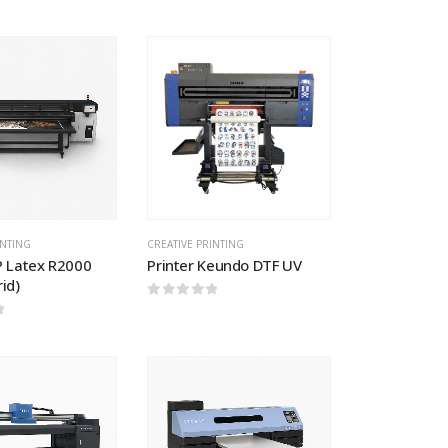
 5
0
out of 5
Add to
Add to
wishlist
wishlist
INTING
CREATIVE PRINTING
P Latex R2000
Printer Keundo DTF UV
id)
0
out of 5
 5
Add to
Add to