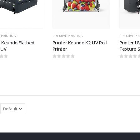
wishlist
wishlist
 PRINTING
CREATIVE PRINTING
CREATIVE PR
r Keundo Flatbed
Printer Keundo K2 UV Roll
Printer U
3UV
Printer
Texture 
of 5
0
out of 5
0
out of