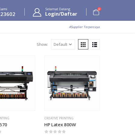
Kami
Selamat Datang
0
623602
Login/Daftar
#Supplier Terpercaya
Show:
Add to
Add to
wishlist
wishlist
INTING
CREATIVE PRINTING
 570
HP Latex 800W