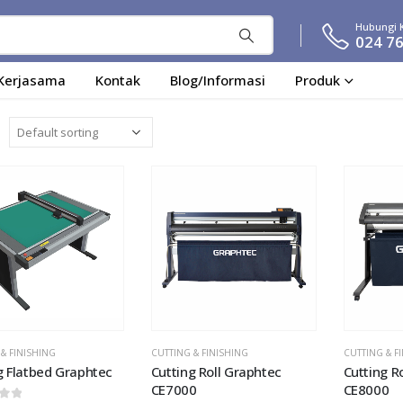
Hubungi 
024 7
Kerjasama
Kontak
Blog/Informasi
Produk
Add to
Add to
wishlist
wishlist
& FINISHING
CUTTING & FINISHING
CUTTING & F
g Flatbed Graphtec
Cutting Roll Graphtec
Cutting R
CE7000
CE8000