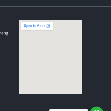
arang,