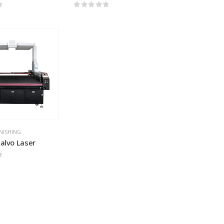
 5
0
out of 5
Add to
wishlist
INISHING
alvo Laser
 5