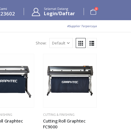
Kami
Selamat Datang
0
623602
Login/Daftar
#Supplier Terpercaya
Show:
Add to
Add to
wishlist
wishlist
INISHING
CUTTING & FINISHING
oll Graphtec
Cutting Roll Graphtec
FC9000