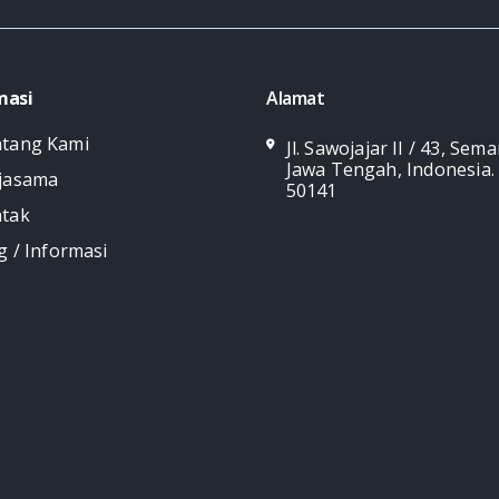
masi
Alamat
tang Kami
Jl. Sawojajar II / 43, Sem
Jawa Tengah, Indonesia.
jasama
50141
tak
g / Informasi