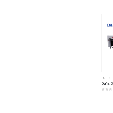
0
out 
CUTTING 
Da'is D
0
out 