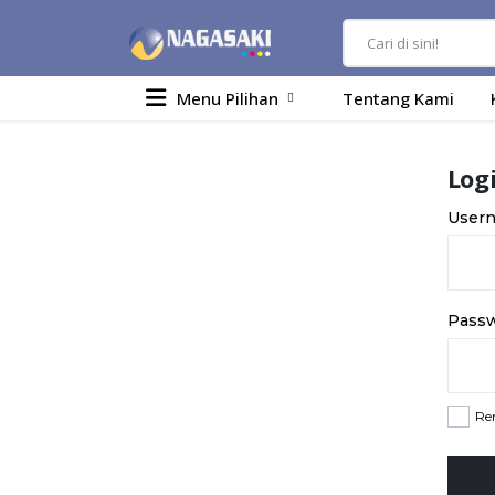
Menu Pilihan
Tentang Kami
Log
Usern
Pass
Re