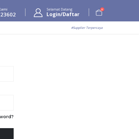
Kami
Selamat Datang
0
623602
Login/Daftar
#Supplier Terpercaya
sword?