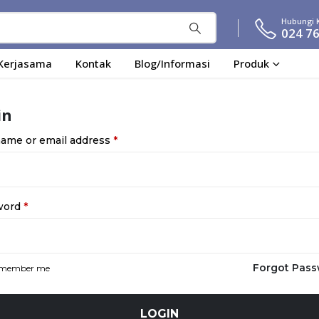
Hubungi 
024 7
Kerjasama
Kontak
Blog/Informasi
Produk
in
ame or email address
*
word
*
Forgot Pas
member me
LOGIN