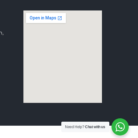
h,
Need Help?
Chat with us