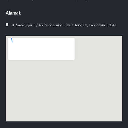
Alamat
Jl. Sawojajar II / 43, Semarang, Jawa Tengah, Indonesia. 50141