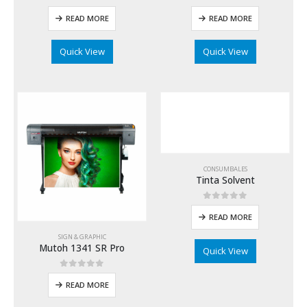
0
out of 5
0
out of 5
READ MORE
READ MORE
Quick View
Quick View
CONSUMBALES
Tinta Solvent
0
out of 5
READ MORE
SIGN & GRAPHIC
Mutoh 1341 SR Pro
Quick View
0
out of 5
READ MORE