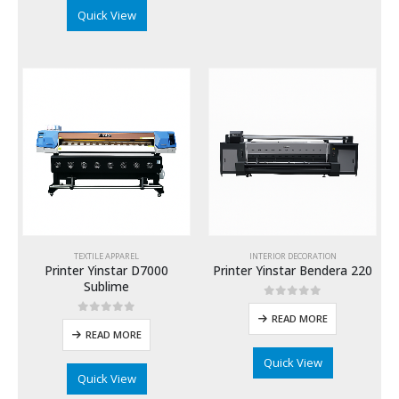
Quick View
TEXTILE APPAREL
INTERIOR DECORATION
Printer Yinstar D7000
Printer Yinstar Bendera 220
Sublime
0
out of 5
READ MORE
0
out of 5
READ MORE
Quick View
Quick View