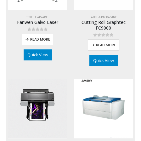
TEXTILE APPAREL
LABEL & PACKAGING
Fanwen Galvo Laser
Cutting Roll Graphtec
FC9000
0
out of 5
READ MORE
0
out of 5
READ MORE
Quick View
Quick View