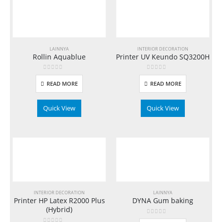
LAINNYA
INTERIOR DECORATION
Rollin Aquablue
Printer UV Keundo SQ3200H
0
out of 5
0
out of 5
READ MORE
READ MORE
Quick View
Quick View
INTERIOR DECORATION
LAINNYA
Printer HP Latex R2000 Plus
DYNA Gum baking
(Hybrid)
0
out of 5