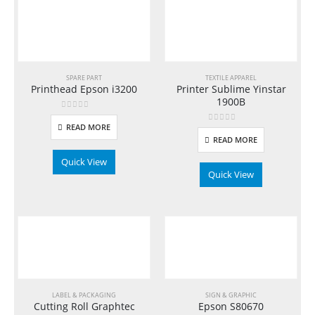
SPARE PART
TEXTILE APPAREL
Printhead Epson i3200
Printer Sublime Yinstar
1900B
0
out of 5
READ MORE
0
out of 5
READ MORE
Quick View
Quick View
LABEL & PACKAGING
SIGN & GRAPHIC
Cutting Roll Graphtec
Epson S80670