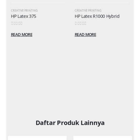
CREATIVE PRINTING
CREATIVE PRINTING
HP Latex 375
HP Latex R1000 Hybrid
Add to
Add to
0
out of 5
0
out of 5
wishlist
wishlist
READ MORE
READ MORE
Daftar Produk Lainnya