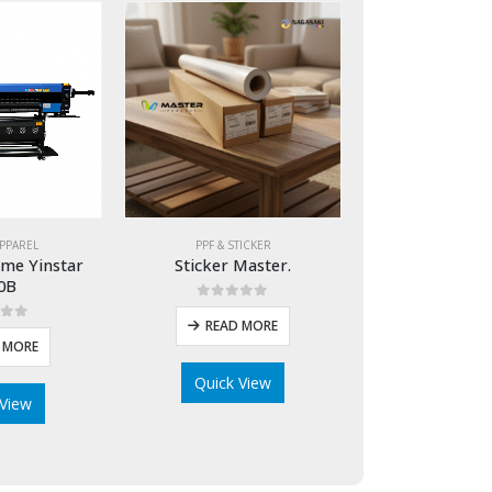
APPAREL
PPF & STICKER
ime Yinstar
Sticker Master.
0B
0
out of 5
READ MORE
 of 5
 MORE
Quick View
 View