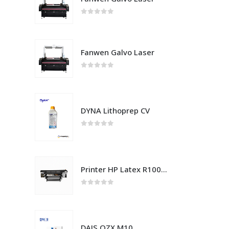
0
out of 5
Fanwen Galvo Laser
0
out of 5
DYNA Lithoprep CV
0
out of 5
Printer HP Latex R1000 Plus (Hybrid)
0
out of 5
DAIS QZX M10