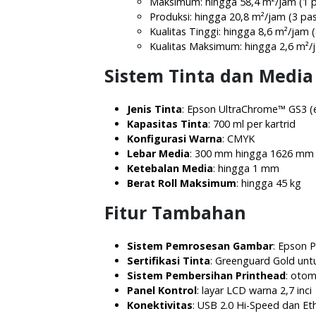
Maksimum: hingga 58,4 m²/jam (1 p
Produksi: hingga 20,8 m²/jam (3 pas
Kualitas Tinggi: hingga 8,6 m²/jam 
Kualitas Maksimum: hingga 2,6 m²/j
Sistem Tinta dan Media
Jenis Tinta
:
Epson UltraChrome™ GS3 (e
Kapasitas Tinta
:
700 ml per kartrid
Konfigurasi Warna
: CMYK
Lebar Media
:
300 mm hingga 1626 mm (
Ketebalan Media
:
hingga 1 mm
Berat Roll Maksimum
:
hingga 45 kg
Fitur Tambahan
Sistem Pemrosesan Gambar
:
Epson Pr
Sertifikasi Tinta
:
Greenguard Gold untu
Sistem Pembersihan Printhead
:
otom
Panel Kontrol
:
layar LCD warna 2,7 inci
Konektivitas
:
USB 2.0 Hi-Speed dan Et