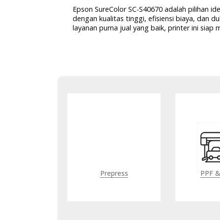
Epson SureColor SC-S40670 adalah pilihan idea
dengan kualitas tinggi, efisiensi biaya, dan d
layanan purna jual yang baik, printer ini si
epress
PPF & Sticker
Pape