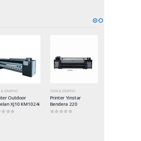
Add to
Add to
wishlist
wishlist
 & GRAPHIC
SIGN & GRAPHIC
SIGN & GRAPHIC
nter Yinstar
Printer Yinstar D7000
Epson S60670
dera 220
Eco-Solvent
0
out of 5
ut of 5
0
out of 5