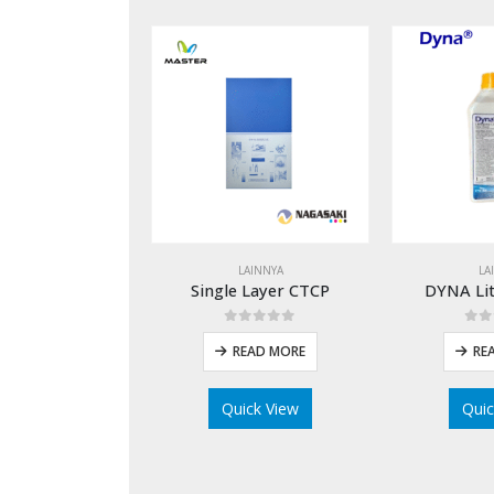
LAINNYA
LA
Single Layer CTCP
DYNA Li
0
out of 5
0
o
READ MORE
RE
Quick View
Quic