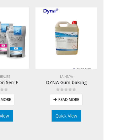
BALES
LAINNYA
on Seri F
DYNA Gum baking
 of 5
0
out of 5
 MORE
READ MORE
 View
Quick View