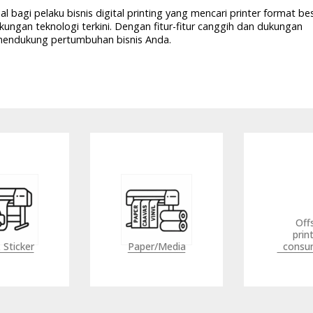
l bagi pelaku bisnis digital printing yang mencari printer format be
ukungan teknologi terkini.
Dengan fitur-fitur canggih dan dukungan
ap mendukung pertumbuhan bisnis Anda.
Offset
printing
Labe
r/Media
consumable
Packa