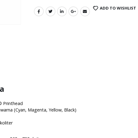
ADD TO WISHLIST
ma
® Printhead
 warna (Cyan, Magenta, Yellow, Black)
koliter