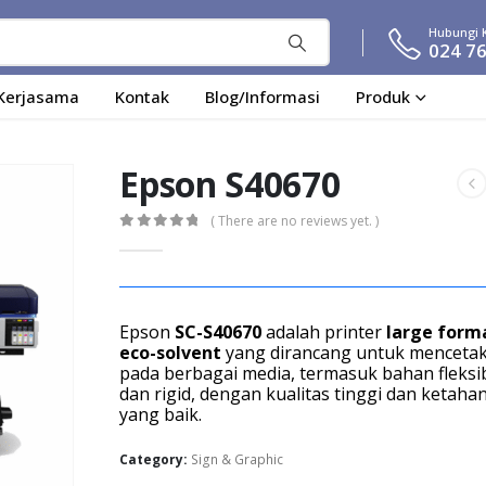
Hubungi 
024 7
Kerjasama
Kontak
Blog/Informasi
Produk
Epson S40670
( There are no reviews yet. )
0
out of 5
Epson
SC-S40670
adalah printer
large form
eco-solvent
yang dirancang untuk menceta
pada berbagai media, termasuk bahan fleksi
dan rigid, dengan kualitas tinggi dan ketaha
yang baik.
Category:
Sign & Graphic