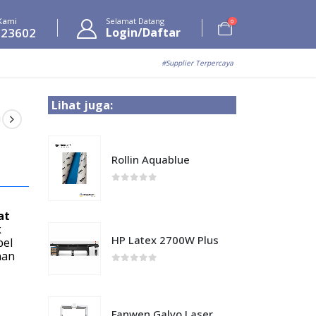
Kami
Selamat Datang
0
623602
Login/Daftar
#Supplier Terpercaya
Lihat juga:
Rollin Aquablue
0
out of 5
at
k
HP Latex 2700W Plus
bel
nan
0
out of 5
Fanwen Galvo Laser