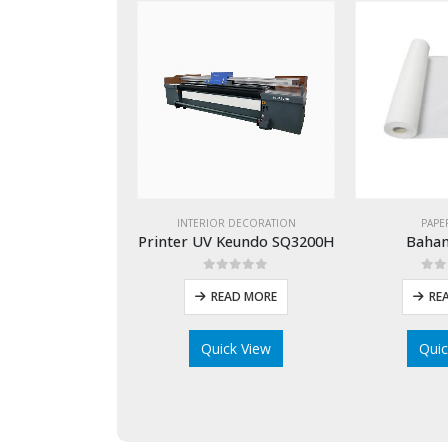
INTERIOR DECORATION
PAPE
Printer UV Keundo SQ3200H
Bahan
0
out of 5
0
o
READ MORE
RE
Quick View
Quic