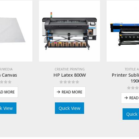
R/MEDIA
CREATIVE PRINTING
TEXTILE 
 Canvas
HP Latex 800W
Printer Subl
190
ut of 5
0
out of 5
AD MORE
READ MORE
0
out
READ
k View
Quick View
Quick