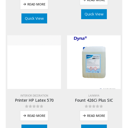
READ MORE
Quick View
Quick View
INTERIOR DECORATION
LAINNYA
Printer HP Latex 570
Fount 426Ci Plus SIC
0
out of 5
0
out of 5
READ MORE
READ MORE