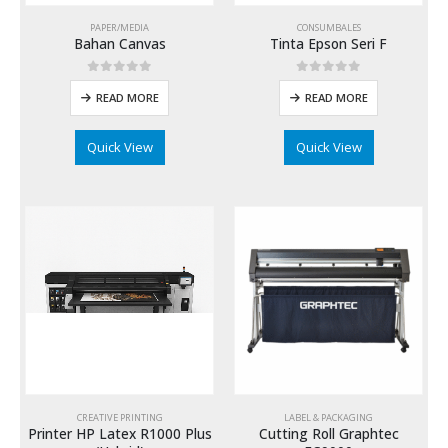
PAPER/MEDIA
CONSUMBALES
Bahan Canvas
Tinta Epson Seri F
0
out of 5
0
out of 5
READ MORE
READ MORE
Quick View
Quick View
CREATIVE PRINTING
LABEL & PACKAGING
Printer HP Latex R1000 Plus
Cutting Roll Graphtec