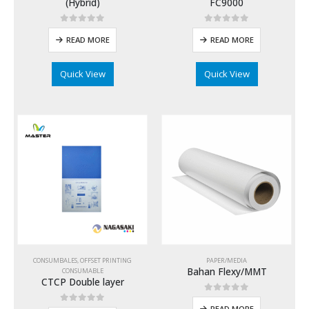
(Hybrid)
FC9000
0
out of 5
0
out of 5
READ MORE
READ MORE
Quick View
Quick View
CONSUMBALES
,
OFFSET PRINTING
PAPER/MEDIA
Bahan Flexy/MMT
CONSUMABLE
CTCP Double layer
0
out of 5
READ MORE
0
out of 5