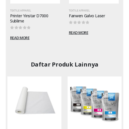
TEXTILE APPAREL
TEXTILE APPAREL
T
Printer Yinstar D7000
Fanwen Galvo Laser
Sublime
0
out of 5
READ MORE
0
out of 5
READ MORE
Daftar Produk Lainnya