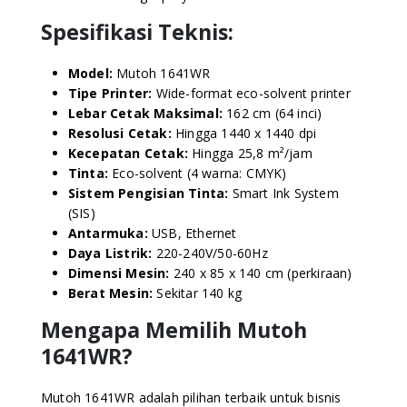
Spesifikasi Teknis:
Model:
Mutoh 1641WR
Tipe Printer:
Wide-format eco-solvent printer
Lebar Cetak Maksimal:
162 cm (64 inci)
Resolusi Cetak:
Hingga 1440 x 1440 dpi
Kecepatan Cetak:
Hingga 25,8 m²/jam
Tinta:
Eco-solvent (4 warna: CMYK)
Sistem Pengisian Tinta:
Smart Ink System
(SIS)
Antarmuka:
USB, Ethernet
Daya Listrik:
220-240V/50-60Hz
Dimensi Mesin:
240 x 85 x 140 cm (perkiraan)
Berat Mesin:
Sekitar 140 kg
Mengapa Memilih Mutoh
1641WR?
Mutoh 1641WR adalah pilihan terbaik untuk bisnis