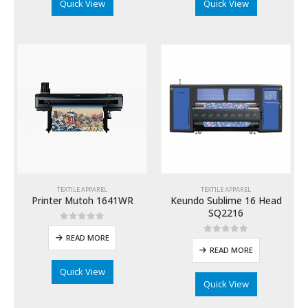
Quick View
Quick View
TEXTILE APPAREL
TEXTILE APPAREL
Printer Mutoh 1641WR
Keundo Sublime 16 Head
SQ2216
0
out of 5
READ MORE
0
out of 5
READ MORE
Quick View
Quick View